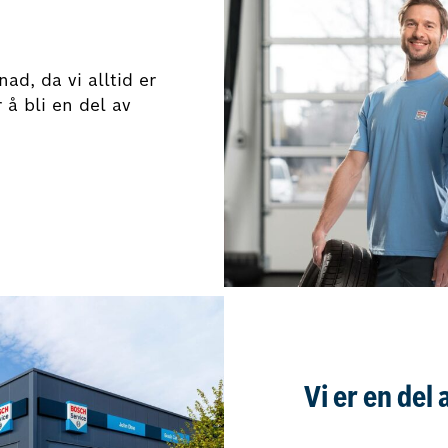
ad, da vi alltid er
 å bli en del av
Vi er en del