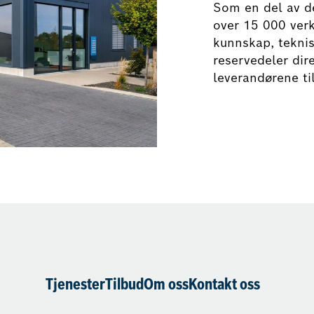
Som en del av d
over 15 000 verk
kunnskap, teknis
reservedeler dir
leverandørene til
Tjenester
Tilbud
Om oss
Kontakt oss