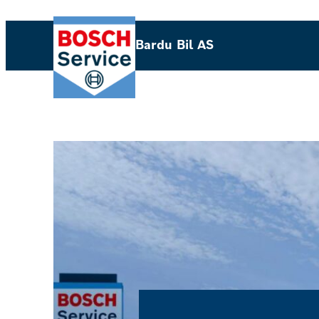
Hopp
til
Bardu Bil AS
innhold