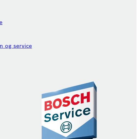
e
n og service