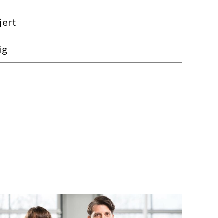
jert
ig